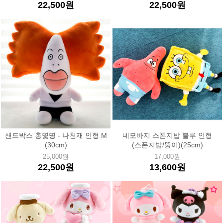
22,500원
22,500원
샌드박스 총몇명 - 나천재 인형 M
네모바지 스폰지밥 블루 인형
(30cm)
(스폰지밥/뚱이)(25cm)
25,000원
17,000원
22,500원
13,600원