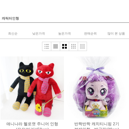
캐릭터인형
최신순
낮은가격
높은가격
판매순위
많이 본 상품
애니나라 헬로캣 주니어 인형
반짝반짝 캐치티니핑 2기