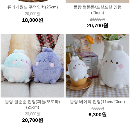
쥬라기월드 주먹인형(25cm)
몰랑 털뚠뚠/포실포실 인형
(25cm)
20,000원
18,000원
23,000원
20,700원
몰랑 털뚠뚠 인형(퍼플/오로라)
몰랑 베이직 인형(11cm/20cm)
(25cm)
7,000원
23,000원
6,300원
20,700원