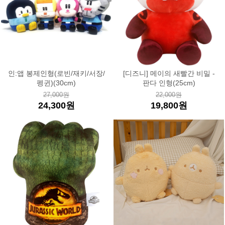
인:앱 봉제인형(로빈/재키/서장/
[디즈니] 메이의 새빨간 비밀 -
펭귄)(30cm)
판다 인형(25cm)
27,000원
22,000원
24,300원
19,800원