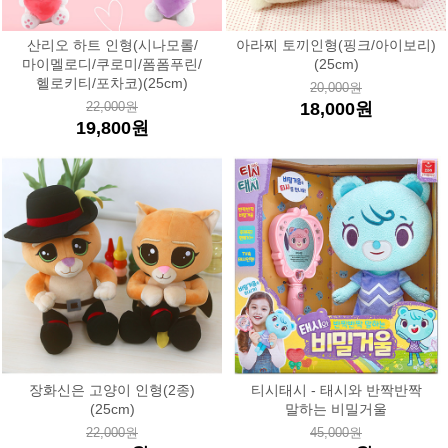
산리오 하트 인형(시나모롤/
아라찌 토끼인형(핑크/아이보리)
마이멜로디/쿠로미/폼폼푸린/
(25cm)
헬로키티/포차코)(25cm)
20,000원
22,000원
18,000원
19,800원
장화신은 고양이 인형(2종)
티시태시 - 태시와 반짝반짝
(25cm)
말하는 비밀거울
22,000원
45,000원