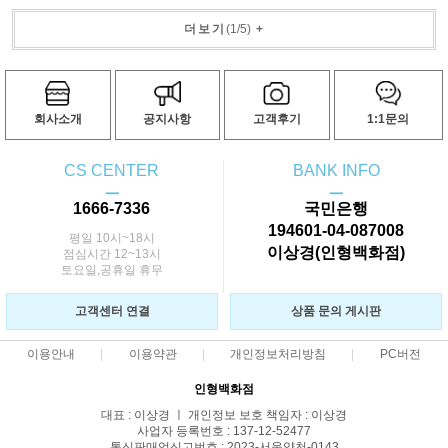
더보기
(
1
/
5
)
+
회사소개
공지사항
고객후기
1:1문의
CS CENTER
BANK INFO
ㅡ
ㅡ
1666-7336
국민은행
194601-04-087008
평일 10시~18시
이상경(인형백화점)
점심시간 12~13시
토요일,공휴일 휴무
고객센터 연결
상품 문의 게시판
이용안내
이용약관
개인정보처리방침
PC버전
인형백화점
대표 : 이상경 ㅣ 개인정보 보호 책임자 : 이상경
사업자 등록번호 : 137-12-52477
통신판매업신고번호 : 2023-서울양천-0143