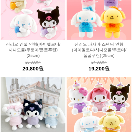
산리오 엔젤 인형(마이멜로디/
산리오 파자마 스탠딩 인형
시나모롤/쿠로미/폼폼푸린)
(마이멜로디/시나모롤/쿠로미/
(25cm)
폼폼푸린)(25cm)
26,000원
24,000원
20,800원
19,200원