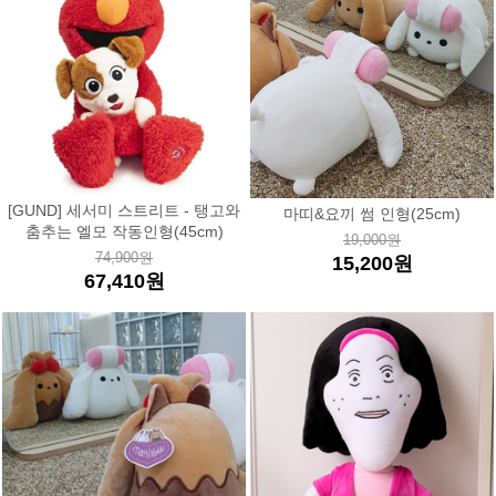
[GUND] 세서미 스트리트 - 탱고와
마띠&요끼 썸 인형(25cm)
춤추는 엘모 작동인형(45cm)
19,000원
74,900원
15,200원
67,410원