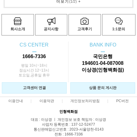
더보기
(
1
/
2
)
+
회사소개
공지사항
고객후기
1:1문의
CS CENTER
BANK INFO
ㅡ
ㅡ
1666-7336
국민은행
194601-04-087008
평일 10시~18시
이상경(인형백화점)
점심시간 12~13시
토요일,공휴일 휴무
고객센터 연결
상품 문의 게시판
이용안내
이용약관
개인정보처리방침
PC버전
인형백화점
대표 : 이상경 ㅣ 개인정보 보호 책임자 : 이상경
사업자 등록번호 : 137-12-52477
통신판매업신고번호 : 2023-서울양천-0143
전화 : 1666-7336