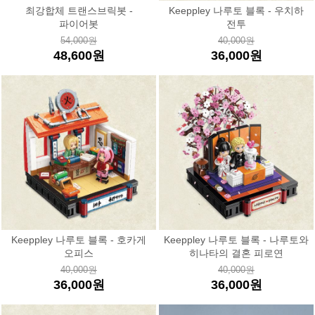
최강합체 트랜스브릭봇 -
Keeppley 나루토 블록 - 우치하
파이어봇
전투
54,000원
40,000원
48,600원
36,000원
Keeppley 나루토 블록 - 호카게
Keeppley 나루토 블록 - 나루토와
오피스
히나타의 결혼 피로연
40,000원
40,000원
36,000원
36,000원