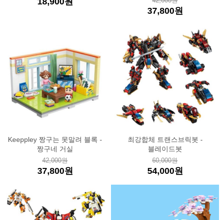
18,900원
42,000원
37,800원
Keeppley 짱구는 못말려 블록 -
최강합체 트랜스브릭봇 -
짱구네 거실
블레이드봇
42,000원
60,000원
37,800원
54,000원