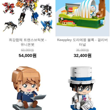
최강합체 트랜스브릭봇 -
Keeppley 도라에몽 블록 - 걸리버
유니온봇
터널
60,000원
36,000원
54,000원
32,400원