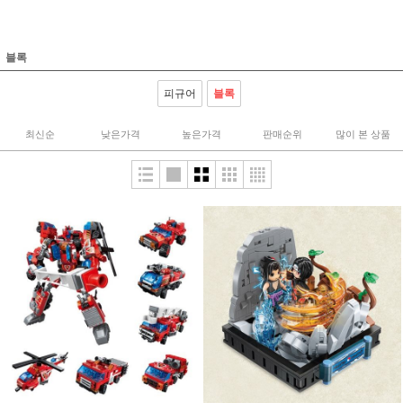
블록
피규어
블록
최신순
낮은가격
높은가격
판매순위
많이 본 상품