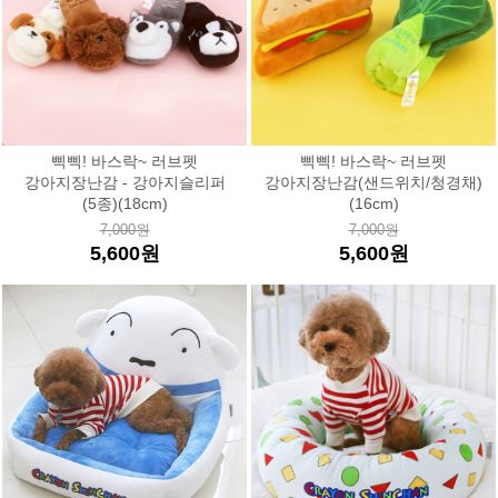
삑삑! 바스락~ 러브펫
삑삑! 바스락~ 러브펫
강아지장난감 - 강아지슬리퍼
강아지장난감(샌드위치/청경채)
(5종)(18cm)
(16cm)
7,000원
7,000원
5,600원
5,600원