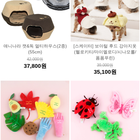
애니나라 캣&독 멀티하우스(2종)
[스케이터] 보아털 후드 강아지옷
(55cm)
(헬로키티/마이멜로디/시나모롤/
폼폼푸린)
42,000원
37,800원
39,000원
35,100원