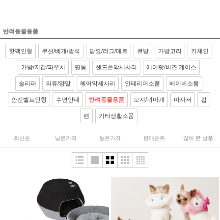
반려동물용품
핫팩인형
쿠션/베개/방석
담요/러그/매트
큐방
가방고리
키체인
가방/지갑/파우치
필통
핸드폰악세사리
에어팟/버즈 케이스
슬리퍼
의류/양말
헤어악세사리
인테리어소품
베이비소품
안전벨트인형
수면안대
반려동물용품
모자/귀마개
마사저
컵
펜
기타생활소품
최신순
낮은가격
높은가격
판매순위
많이 본 상품