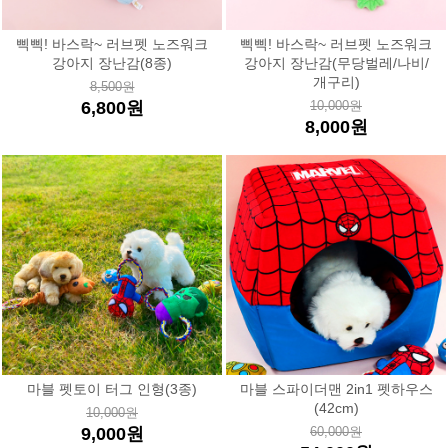
삑삑! 바스락~ 러브펫 노즈워크
삑삑! 바스락~ 러브펫 노즈워크
강아지 장난감(8종)
강아지 장난감(무당벌레/나비/
개구리)
8,500원
6,800원
10,000원
8,000원
마블 펫토이 터그 인형(3종)
마블 스파이더맨 2in1 펫하우스
(42cm)
10,000원
9,000원
60,000원