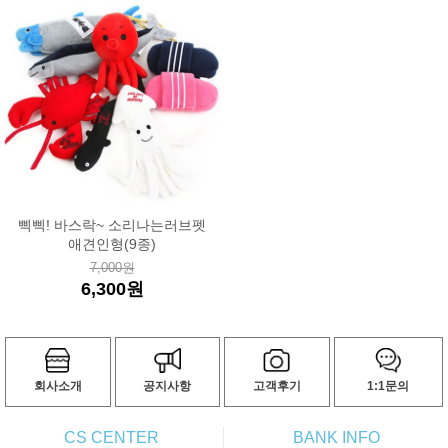
삑삑! 바스락~ 소리나는러브펫
애견인형(9종)
7,000원
6,300원
회사소개
공지사항
고객후기
1:1문의
CS CENTER
BANK INFO