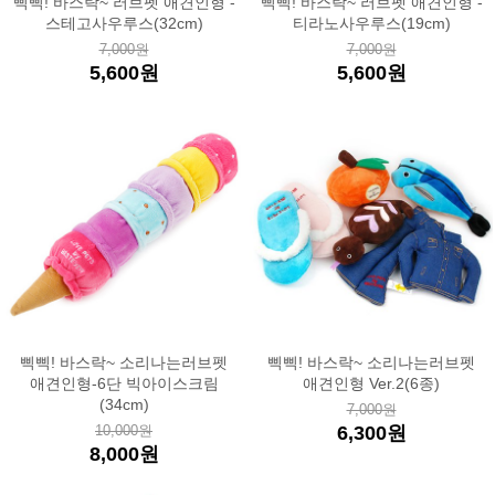
삑삑! 바스락~ 러브펫 애견인형 -
삑삑! 바스락~ 러브펫 애견인형 -
스테고사우루스(32cm)
티라노사우루스(19cm)
7,000원
7,000원
5,600원
5,600원
삑삑! 바스락~ 소리나는러브펫
삑삑! 바스락~ 소리나는러브펫
애견인형-6단 빅아이스크림
애견인형 Ver.2(6종)
(34cm)
7,000원
10,000원
6,300원
8,000원