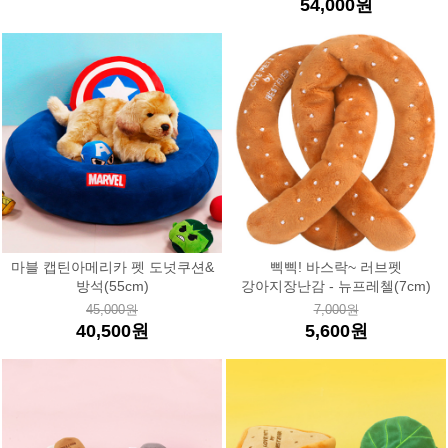
54,000원
마블 캡틴아메리카 펫 도넛쿠션&
삑삑! 바스락~ 러브펫
방석(55cm)
강아지장난감 - 뉴프레첼(7cm)
45,000원
7,000원
40,500원
5,600원