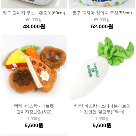
짱구 강아지 쿠션 - 흰둥이(60cm)
짱구 파자마 강아지 쿠션(53cm)
60,000원
65,000원
48,000원
52,000원
삑삑! 바스락~ 러브펫
삑삑! 바스락~ 소리나는러브펫
강아지장난감(3종)
애견인형-달랑무(25cm)
7,000원
7,000원
5,600원
5,600원