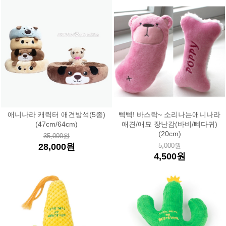
애니나라 캐릭터 애견방석(5종)
삑삑! 바스락~ 소리나는애니나라
(47cm/64cm)
애견/애묘 장난감(바비/뼈다귀)
(20cm)
35,000원
28,000원
5,000원
4,500원