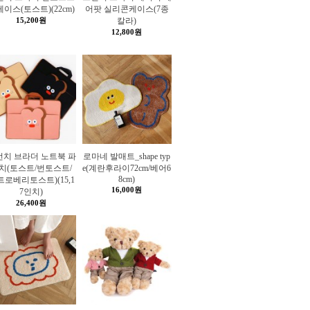
이스(토스트)(22cm)
어팟 실리콘케이스(7종
15,200원
칼라)
12,800원
런치 브라더 노트북 파
로마네 발매트_shape typ
치(토스트/번토스트/
e(계란후라이72cm/베어6
8cm)
트로베리토스트)(15,1
16,000원
7인치)
26,400원