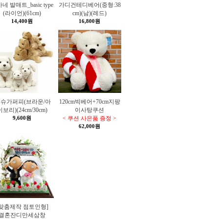
네 발매트_basic type
가디건테디베어(중형:38
(라이언)(61cm)
cm)(남)(레드)
14,400원
16,800원
 슈가퍼피(브라운/아
120cm빅베어+70cm지팡
이보리)(24cm/30cm)
이사탕쿠션
9,600원
< 쿠션 사은품 증정 >
62,000원
[맞춤제작 점토인형]
결혼잔디만세삼창