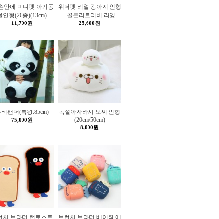
 손안에 미니펫 아기동
위더펫 리얼 강아지 인형
물인형(20종)(13cm)
- 골든리트리버 라잉
11,700원
25,600원
티팬더(특왕:85cm)
독설아자라시 모찌 인형
(20cm/50cm)
75,000원
8,000원
런치 브라더 런토스트
브런치 브라더 베이직 에