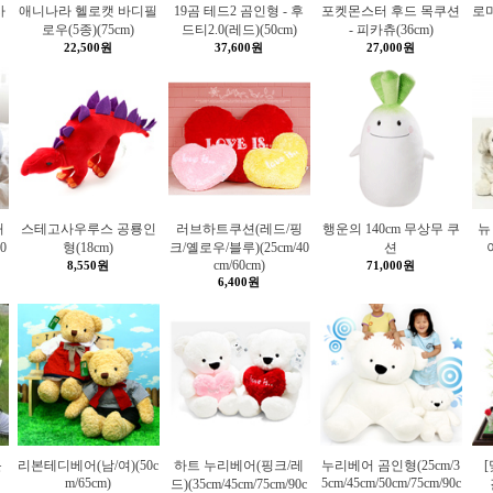
사
애니나라 헬로캣 바디필
19곰 테드2 곰인형 - 후
포켓몬스터 후드 목쿠션
로마
로우(5종)(75cm)
드티2.0(레드)(50cm)
- 피카츄(36cm)
22,500원
37,600원
27,000원
허
스테고사우루스 공룡인
러브하트쿠션(레드/핑
행운의 140cm 무상무 쿠
뉴
0
형(18cm)
크/옐로우/블루)(25cm/40
션
cm/60cm)
8,550원
71,000원
6,400원
블
리본테디베어(남/여)(50c
하트 누리베어(핑크/레
누리베어 곰인형(25cm/3
m/65cm)
5cm/45cm/50cm/75cm/90c
드)(35cm/45cm/75cm/90c