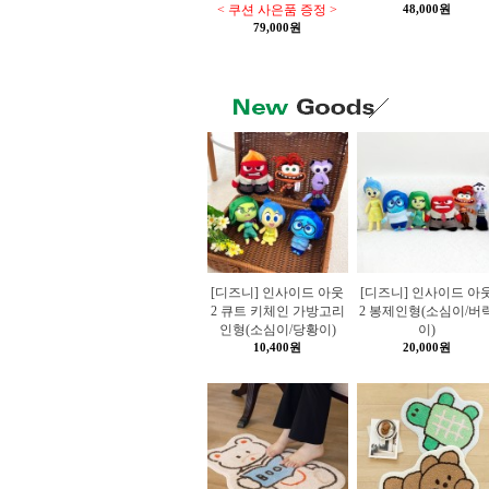
< 쿠션 사은품 증정 >
48,000원
79,000원
[디즈니] 인사이드 아웃
[디즈니] 인사이드 아
2 큐트 키체인 가방고리
2 봉제인형(소심이/버
인형(소심이/당황이)
이)
10,400원
20,000원