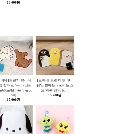
83,000원
로마네]브런치 브라더
[로마네]브런치 브라더
 발매트 Ver.3 (크림
쉐입 발매트 Ver.4 (토스
들60cm/브라운푸들63
트/덕/펭귄)(61cm)
cm)
15,200원
17,600원