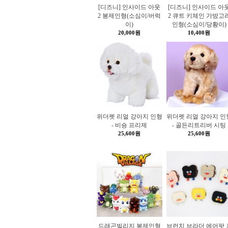
[디즈니] 인사이드 아웃
[디즈니] 인사이드 아
2 봉제인형(소심이/버럭
2 큐트 키체인 가방고
이)
인형(소심이/당황이)
20,000원
10,400원
위더펫 리얼 강아지 인형
위더펫 리얼 강아지 인
- 비숑 프리제
- 골든리트리버 시팅
25,600원
25,600원
드래곤빌리지 봉제인형
브런치 브라더 에어팟 