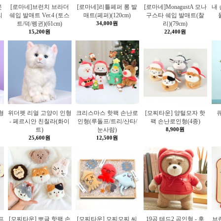
웃
[로마네]브런치 브라더
[로마네]리틀페퍼 롱 발
[로마네]MonagustA 모나
내
리
쉐입 발매트 Ver.4 (토스
매트(페퍼)(120cm)
구스타 쉐입 발매트(찰
트/덕/펭귄)(61cm)
34,000원
리)(79cm)
15,200원
22,400원
형
위더펫 리얼 고양이 인형
크리스마스 핫팩 손난로
[모찌타운] 양털모자 핫
큐
- 페르시안 친칠라(화이
인형(루돌프/트리/산타/
팩 손난로인형(4종)
트)
눈사람)
8,900원
25,600원
12,500원
프
[모찌타운] 뽀글 핫팩 손
[모찌타운] 모찌모찌 씨
19곰 테드2 곰인형 - 후
브