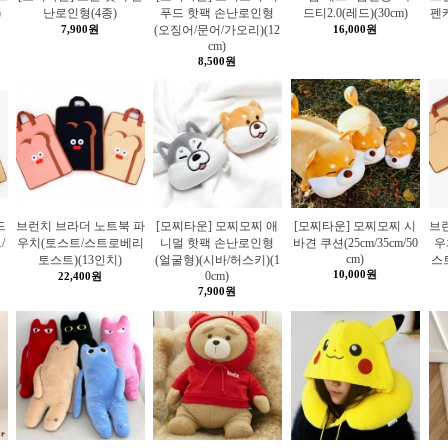
)
난로인형(4종)
푸드 핫팩 손난로인형
드티2.0(레드)(30cm)
펜케
7,900원
(오징어/문어/가오리)(12
16,000원
cm)
8,500원
드
브런치 브라더 노트북 파
[모찌타운] 모찌모찌 애
[모찌타운] 모찌모찌 시
브
/
우치(토스트/스트로베리
니멀 핫팩 손난로인형
바견 쿠션(25cm/35cm/50
우
cm)
토스트)(13인치)
(얼굴형)(시바/허스키)(1
스
10,000원
0cm)
22,400원
7,900원