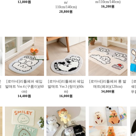
m/110cm/140cm)
12,800원
m/
16,200원
110cm/140cm)
28,800원
웃
[로마네]리틀페퍼 쉐입
[로마네]리틀페퍼 쉐입
[로마네]리틀페퍼 롱 발
[
럭
발매트 Ver.4 (구름이)(60
발매트 Ver.3 (랑이)(60c
매트(페퍼)(120cm)
쉐입
cm)
m)
34,000원
푸
14,400원
16,000원