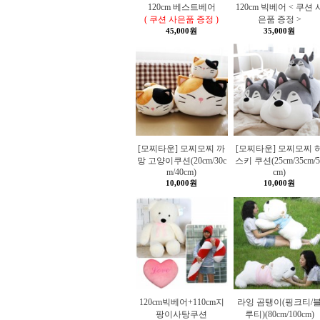
120cm 베스트베어
120cm 빅베어 < 쿠션 
( 쿠션 사은품 증정 )
은품 증정 >
45,000원
35,000원
[모찌타운] 모찌모찌 까
[모찌타운] 모찌모찌 
망 고양이쿠션(20cm/30c
스키 쿠션(25cm/35cm/5
m/40cm)
cm)
10,000원
10,000원
120cm빅베어+110cm지
라잉 곰탱이(핑크티/
팡이사탕쿠션
루티)(80cm/100cm)