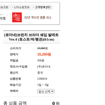
[로마네]브런치 브라더 쉐입 발매트
Ver.4 (토스트/덕/펭귄)(61cm)
소비자가
19,000
원
15,200원
판매가
적립금
456원
제조사/수입원
(주)로마네
원산지
중국
상품번호
2186414
배송기간
1일 ~ 3일
캐릭터
0
총 상품 금액
원