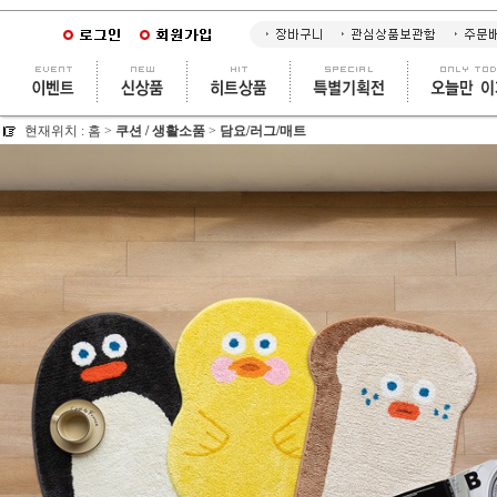
현재위치 :
홈
>
쿠션 / 생활소품
>
담요/러그/매트