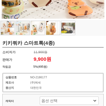
키키쿼카 스마트톡(4종)
소비자가
11,900원
9,900원
판매가
적립금
5%(495원)
상품번호
NO-2186177
제조사
(주)메세
원산지
대한민국
캐릭터