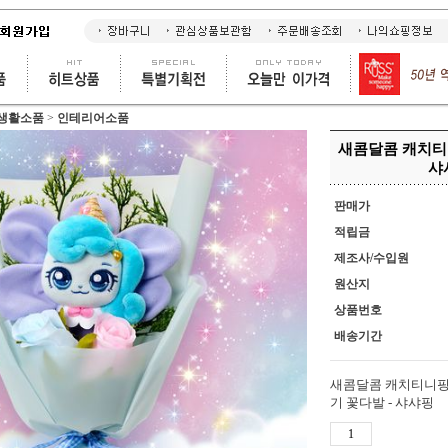
 생활소품
>
인테리어소품
새콤달콤 캐치티니
샤
판매가
적립금
제조사/수입원
원산지
상품번호
배송기간
새콤달콤 캐치티니핑
기 꽃다발 - 샤샤핑