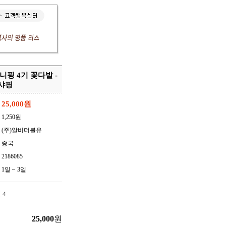
핑 4기 꽃다발 -
샤핑
25,000
원
1,250원
(주)알비더블유
중국
2186085
1일 ~ 3일
 4
25,000
원