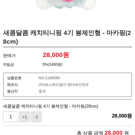
새콤달콤 캐치티니핑 4기 봉제인형 - 마카핑(2
8cm)
28,000
원
판매가
적립금
5%(1400원)
상품번호
NO-2186080
제조사
(주)에스에이엠지 엔터테인먼트
원산지
중국
새콤달콤 캐치티니핑 4기 봉제인형 - 마카핑(28cm)
28,000
원
+1
-1
28,000
총 상품 금액
원