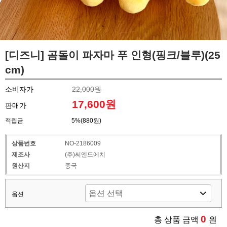
[디즈니] 곰돌이 파자마 푸 인형(핑크/블루)(25
cm)
소비자가
22,000원
17,600원
판매가
적립금
5%(880원)
상품번호
NO-2186009
제조사
(주)씨엔드에치
원산지
중국
옵션
0
총 상품 금액
원