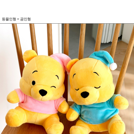
동물인형
>
곰인형