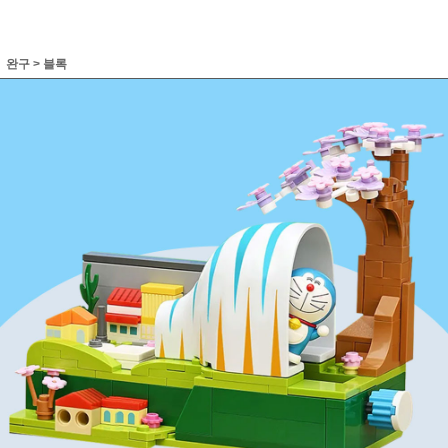
완구
>
블록