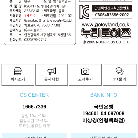
회사소개
공지사항
고객후기
1:1문의
CS CENTER
BANK INFO
ㅡ
ㅡ
1666-7336
국민은행
194601-04-087008
평일 10시~18시
이상경(인형백화점)
점심시간 12~13시
토요일,공휴일 휴무