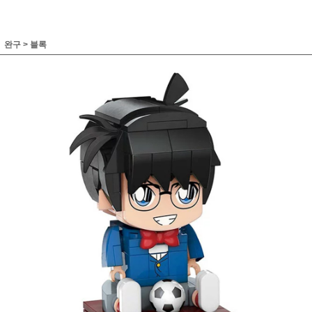
완구
>
블록