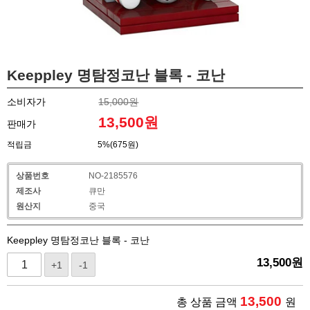
Keeppley 명탐정코난 블록 - 코난
소비자가
15,000원
13,500
원
판매가
적립금
5%(675원)
상품번호
NO-2185576
제조사
큐만
원산지
중국
Keeppley 명탐정코난 블록 - 코난
13,500
원
+1
-1
13,500
총 상품 금액
원