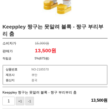
Keeppley 짱구는 못말려 블록 - 짱구 부리부
리 춤
소비자가
15,000원
13,500
원
판매가
적립금
5%(675원)
상품번호
NO-2185570
제조사
큐만
원산지
중국
Keeppley 짱구는 못말려 블록 - 짱구 부리부리 춤
13,500
원
+1
-1