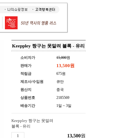
Keeppley 짱구는 못말려 블록 - 유리
소비자가
15,000
원
13,500
원
판매가
적립금
675원
제조사/수입원
큐만
원산지
중국
상품번호
2185569
배송기간
1일 ~ 3일
Keeppley 짱구는 못말려
블록 - 유리
13,500
원