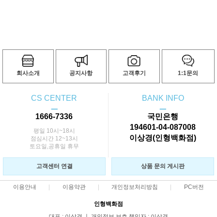
회사소개
공지사항
고객후기
1:1문의
CS CENTER
BANK INFO
ㅡ
ㅡ
1666-7336
국민은행
194601-04-087008
평일 10시~18시
이상경(인형백화점)
점심시간 12~13시
토요일,공휴일 휴무
고객센터 연결
상품 문의 게시판
이용안내
이용약관
개인정보처리방침
PC버전
인형백화점
대표 : 이상경 ㅣ 개인정보 보호 책임자 : 이상경