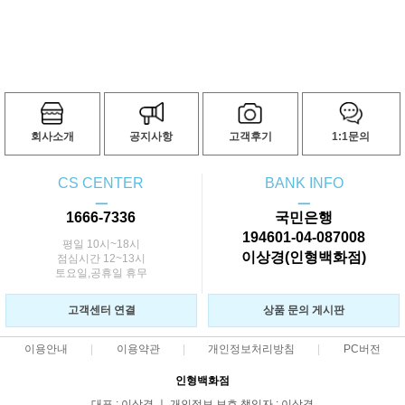
회사소개
공지사항
고객후기
1:1문의
CS CENTER
BANK INFO
ㅡ
ㅡ
1666-7336
국민은행
194601-04-087008
평일 10시~18시
이상경(인형백화점)
점심시간 12~13시
토요일,공휴일 휴무
고객센터 연결
상품 문의 게시판
이용안내
이용약관
개인정보처리방침
PC버전
인형백화점
대표 : 이상경 ㅣ 개인정보 보호 책임자 : 이상경