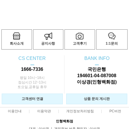
회사소개
공지사항
고객후기
1:1문의
CS CENTER
BANK INFO
ㅡ
ㅡ
1666-7336
국민은행
194601-04-087008
평일 10시~18시
이상경(인형백화점)
점심시간 12~13시
토요일,공휴일 휴무
고객센터 연결
상품 문의 게시판
이용안내
이용약관
개인정보처리방침
PC버전
인형백화점
대표 : 이상경 ㅣ 개인정보 보호 책임자 : 이상경