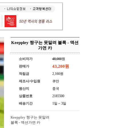
Keeppley 짱구는 못말려 블록 - 액션
가면 카
소비자가
48,000
원
43,200
원
판매가
적립금
2,160원
제조사/수입원
큐만
원산지
중국
상품번호
2185500
배송기간
1일 ~ 3일
Keeppley 짱구는 못말려
블록 - 액션가면 카