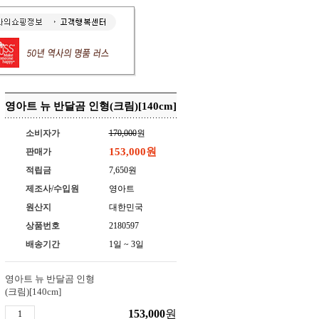
영아트 뉴 반달곰 인형(크림)[140cm]
소비자가
170,000
원
153,000
원
판매가
적립금
7,650원
제조사/수입원
영아트
원산지
대한민국
상품번호
2180597
배송기간
1일 ~ 3일
영아트 뉴 반달곰 인형
(크림)[140cm]
153,000
원