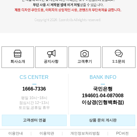
회사소개
공지사항
고객후기
1:1문의
CS CENTER
BANK INFO
ㅡ
ㅡ
1666-7336
국민은행
194601-04-087008
평일 10시~18시
이상경(인형백화점)
점심시간 12~13시
토요일,공휴일 휴무
고객센터 연결
상품 문의 게시판
이용안내
이용약관
개인정보처리방침
PC버전