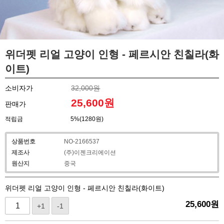
위더펫 리얼 고양이 인형 - 페르시안 친칠라(화
이트)
소비자가
32,000원
25,600
원
판매가
적립금
5%(1280원)
상품번호
NO-2166537
제조사
(주)이젠크리에이션
원산지
중국
위더펫 리얼 고양이 인형 - 페르시안 친칠라(화이트)
25,600
원
+1
-1