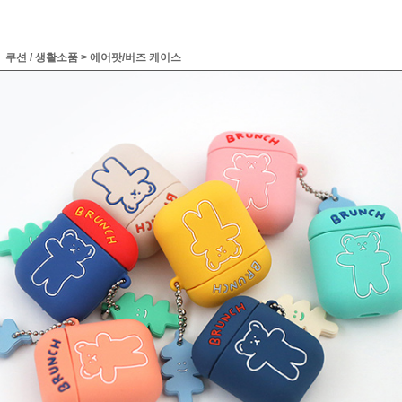
쿠션 / 생활소품
>
에어팟/버즈 케이스