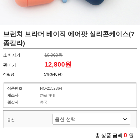
브런치 브라더 베이직 에어팟 실리콘케이스(7
종칼라)
소비자가
16,000원
12,800원
판매가
적립금
5%(640원)
상품번호
NO-2152364
제조사
㈜로마네
원산지
중국
옵션
0
총 상품 금액
원