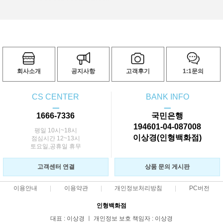
회사소개
공지사항
고객후기
1:1문의
CS CENTER
BANK INFO
ㅡ
ㅡ
1666-7336
국민은행
194601-04-087008
평일 10시~18시
이상경(인형백화점)
점심시간 12~13시
토요일,공휴일 휴무
고객센터 연결
상품 문의 게시판
이용안내
이용약관
개인정보처리방침
PC버전
인형백화점
대표 : 이상경 ㅣ 개인정보 보호 책임자 : 이상경