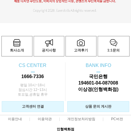
회사소개
공지사항
고객후기
1:1문의
CS CENTER
BANK INFO
ㅡ
ㅡ
1666-7336
국민은행
194601-04-087008
평일 10시~18시
이상경(인형백화점)
점심시간 12~13시
토요일,공휴일 휴무
고객센터 연결
상품 문의 게시판
이용안내
이용약관
개인정보처리방침
PC버전
인형백화점