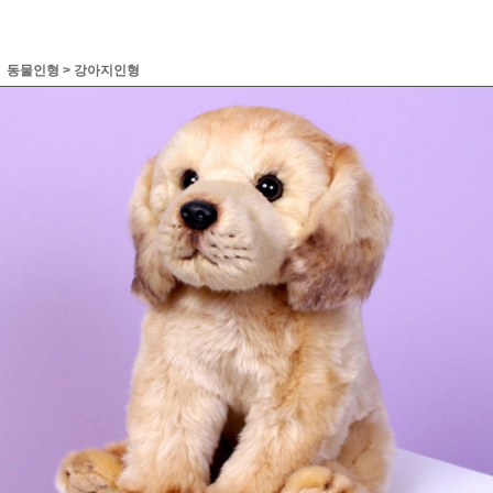
동물인형
>
강아지인형