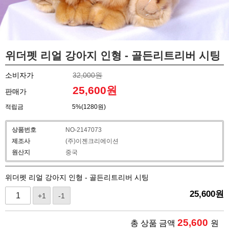
위더펫 리얼 강아지 인형 - 골든리트리버 시팅
소비자가
32,000원
25,600
원
판매가
적립금
5%(1280원)
상품번호
NO-2147073
제조사
(주)이젠크리에이션
원산지
중국
위더펫 리얼 강아지 인형 - 골든리트리버 시팅
25,600
원
+1
-1
25,600
총 상품 금액
원