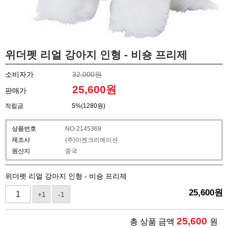
위더펫 리얼 강아지 인형 - 비숑 프리제
소비자가
32,000원
25,600
원
판매가
적립금
5%(1280원)
상품번호
NO-2145369
제조사
(주)이젠크리에이션
원산지
중국
위더펫 리얼 강아지 인형 - 비숑 프리제
25,600
원
+1
-1
25,600
총 상품 금액
원