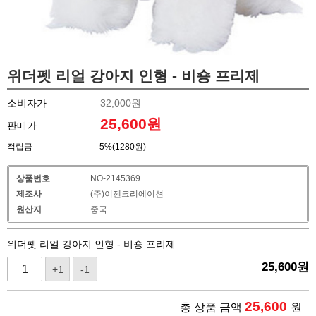
위더펫 리얼 강아지 인형 - 비숑 프리제
소비자가
32,000원
25,600
원
판매가
적립금
5%(1280원)
상품번호
NO-2145369
제조사
(주)이젠크리에이션
원산지
중국
위더펫 리얼 강아지 인형 - 비숑 프리제
25,600
원
+1
-1
25,600
총 상품 금액
원