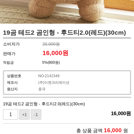
19곰 테드2 곰인형 - 후드티2.0(레드)(30cm)
소비자가
20,000원
16,000
원
판매가
적립금
5%(800원)
상품번호
NO-2142349
제조사
(주)이젠크리에이션
원산지
중국
19곰 테드2 곰인형 - 후드티2.0(레드)(30cm)
16,000
원
+1
-1
16,000
총 상품 금액
원