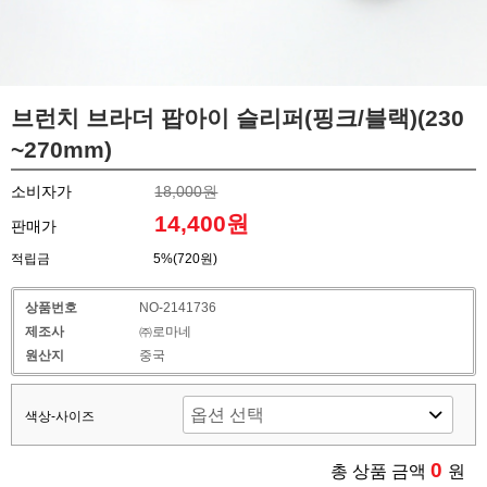
브런치 브라더 팝아이 슬리퍼(핑크/블랙)(230
~270mm)
소비자가
18,000원
14,400원
판매가
적립금
5%(720원)
상품번호
NO-2141736
제조사
㈜로마네
원산지
중국
색상-사이즈
0
총 상품 금액
원